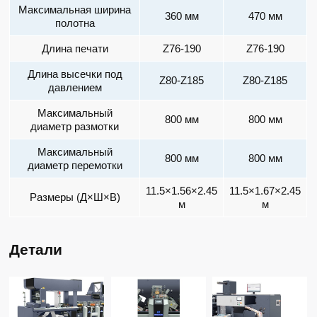
Максимальная ширина
360 мм
470 мм
полотна
Длина печати
Z76-190
Z76-190
Длина высечки под
Z80-Z185
Z80-Z185
давлением
Максимальный
800 мм
800 мм
диаметр размотки
Максимальный
800 мм
800 мм
диаметр перемотки
11.5×1.56×2.45
11.5×1.67×2.45
Размеры (Д×Ш×В)
м
м
Детали