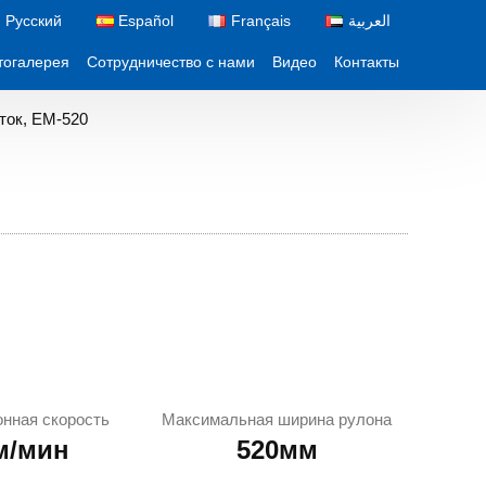
Русский
Español
Français
العربية
тогалерея
Сотрудничество с нами
Видео
Контакты
ток, EM-520
нная скорость
Максимальная ширина рулона
м/мин
520мм