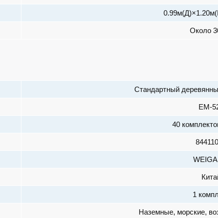
0.99м(Д)×1.20м
Около 3
Стандартный деревянны
EM-5
40 комплекто
84411
WEIG
Кита
1 комп
Наземные, морские, в