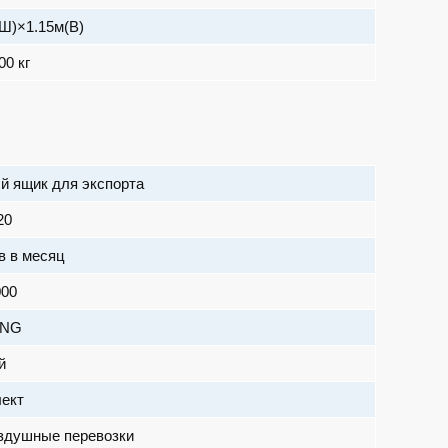
(Ш)×1.15м(В)
00 кг
й ящик для экспорта
20
в в месяц
000
ANG
й
лект
оздушные перевозки