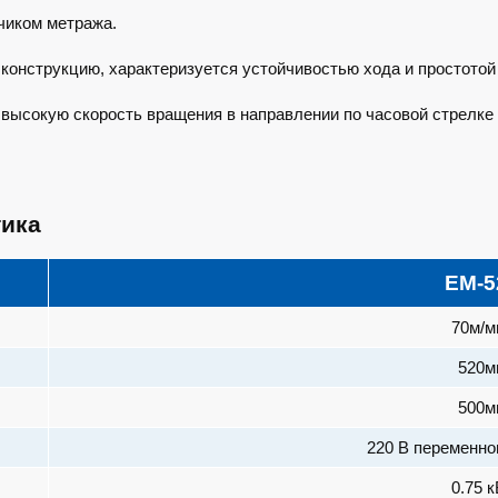
чиком метража.
онструкцию, характеризуется устойчивостью хода и простотой 
высокую скорость вращения в направлении по часовой стрелке и
тика
EM-5
70м/м
520м
500м
220 В переменно
0.75 к