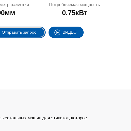
метр размотки
Потребляемая мощность
00мм
0.75кВт
Отправить запрос
ВИДЕО
высекальных машин для этикеток, которое