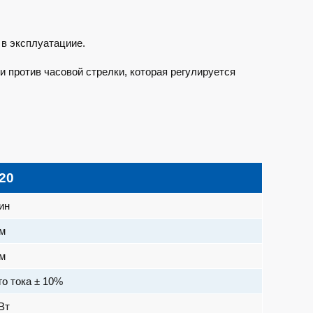
в эксплуатацииe.
 против часовой стрелки, которая регулируется
20
ин
м
м
го тока ± 10%
Вт