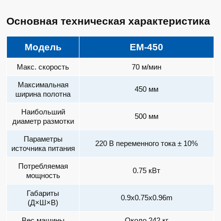
Основная техническая характеристика
Модель
EM-450
Макс. скорость
70 м/мин
Максимальная
450 мм
ширина полотна
Наибольший
500 мм
диаметр размотки
Параметры
220 В переменного тока ± 10%
источника питания
Потребляемая
0.75 кВт
мощность
Габариты
0.9x0.75x0.96m
(Д×Ш×В)
Вес машины
Около 242 кг