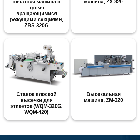
печатная машина с
машина, ZX-320
тремя
вращающимися
режущими секциями,
ZBS-320G
Станок плоской
Высекальная
высечки для
машина, ZM-320
этикеток (WQM-320G/
WQM-420)