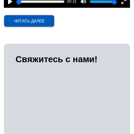
00:31
Play
Mute
Ente
fulls
ЧИТАТЬ ДАЛЕЕ
Свяжитесь с нами!