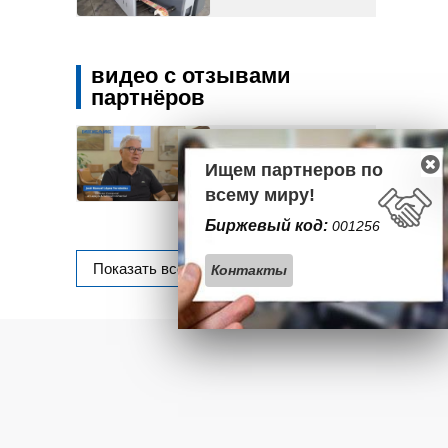
видео с отзывами
партнёров
Lapeyra y Taltavull
Comercial (Барселона,
Ищем партнеров по
Испания)
всему миру!
Биржевый код:
001256
Показать всё
Контакты