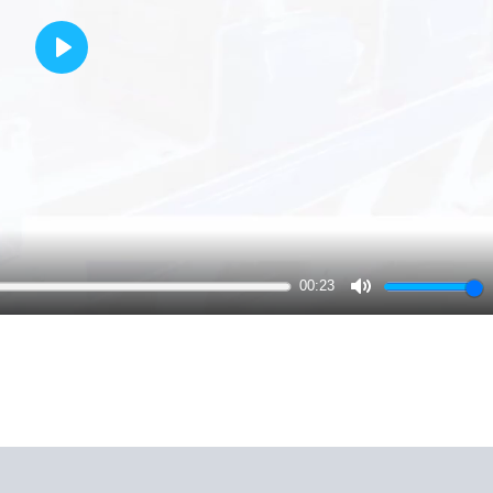
Play
00:23
Mute